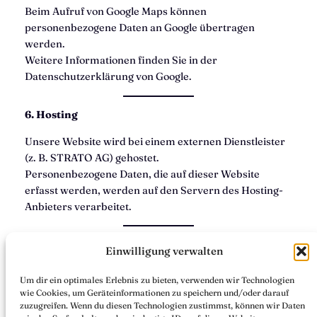
Beim Aufruf von Google Maps können
personenbezogene Daten an Google übertragen
werden.
Weitere Informationen finden Sie in der
Datenschutzerklärung von Google.
6. Hosting
Unsere Website wird bei einem externen Dienstleister
(z. B. STRATO AG) gehostet.
Personenbezogene Daten, die auf dieser Website
erfasst werden, werden auf den Servern des Hosting-
Anbieters verarbeitet.
7. Ihre Rechte
Einwilligung verwalten
Sie haben jederzeit das Recht auf Auskunft,
Um dir ein optimales Erlebnis zu bieten, verwenden wir Technologien
Berichtigung, Löschung oder Einschränkung der
wie Cookies, um Geräteinformationen zu speichern und/oder darauf
Verarbeitung Ihrer personenbezogenen Daten.
zuzugreifen. Wenn du diesen Technologien zustimmst, können wir Daten